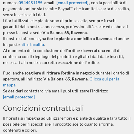
numero
0544451195
email:
[email protected]
, con la possibilità di
pagamento online sia tramite Paypal™ che tramite la carta di credito,
senza inserire altri dati.
I fiori utilizzati e le piante sono di prima scelta, sempre freschi,
garantiti dalla nostra conoscenza, professionalità e arte ed elaborati
presso la nostra sede
Via Baiona, 65, Ravenna.
Il nostro staff consegna
fiori e piante a domicilio a Ravenna
ed anche
in queste
altre località
.
Al momento della conclusione dell’ordine riceverai una email di
conferma con il riepilogo del prodotto e gli altri dati da te inseriti,
necessari alla nostra corretta esecuzione dell’ordine.
Puoi anche scegliere
di ritirare l’ordine in negozio
durante l’orario di
apertura, all’indirizzo
Via Baiona, 65, Ravenna.
Clicca qui per la
mappa
.
Se desideri contattarci via email puoi utilizzare l’indirizzo
[email protected]
Condizioni contrattuali
Il fiorista si impegna ad utilizzare fiori e piante di qualità e farà tutto il
possibile per rispecchiare il prodotto scelto quanto a forma,
contenuti e colori.