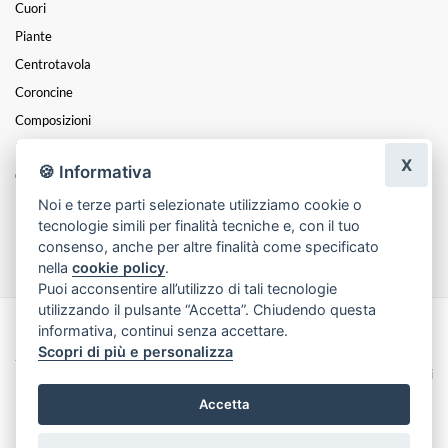
Cuori
Piante
Centrotavola
Coroncine
Composizioni
Festa Della Mamma
X
🍪 Informativa
Cesti
Noi e terze parti selezionate utilizziamo cookie o
Funebre
tecnologie simili per finalità tecniche e, con il tuo
Festa Della Donna
consenso, anche per altre finalità come specificato
nella
cookie policy
.
Puoi acconsentire all’utilizzo di tali tecnologie
utilizzando il pulsante “Accetta”. Chiudendo questa
informativa, continui senza accettare.
Made with
by
Infoser.it
-
Realizzazione Siti ecommerce per Fioristi
- ©
Scopri di più e personalizza
2026
Privacy Policy
Cookie Policy
Termini e Condizioni
Accetta