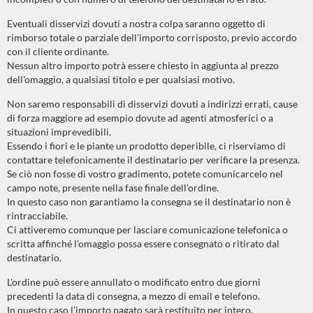
Eventuali disservizi dovuti a nostra colpa saranno oggetto di
rimborso totale o parziale dell'importo corrisposto, previo accordo
con il cliente ordinante.
Nessun altro importo potrà essere chiesto in aggiunta al prezzo
dell'omaggio, a qualsiasi titolo e per qualsiasi motivo.
Non saremo responsabili di disservizi dovuti a indirizzi errati, cause
di forza maggiore ad esempio dovute ad agenti atmosferici o a
situazioni imprevedibili.
Essendo i fiori e le piante un prodotto deperibile, ci riserviamo di
contattare telefonicamente il destinatario per verificare la presenza.
Se ciò non fosse di vostro gradimento, potete comunicarcelo nel
campo note, presente nella fase finale dell’ordine.
In questo caso non garantiamo la consegna se il destinatario non è
rintracciabile.
Ci attiveremo comunque per lasciare comunicazione telefonica o
scritta affinché l’omaggio possa essere consegnato o ritirato dal
destinatario.
L'ordine può essere annullato o modificato entro due giorni
precedenti la data di consegna, a mezzo di email e telefono.
In questo caso l’importo pagato sarà restituito per intero.