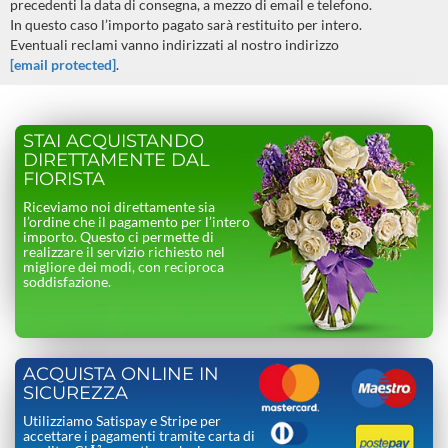
precedenti la data di consegna, a mezzo di email e telefono.
In questo caso l’importo pagato sarà restituito per intero.
Eventuali reclami vanno indirizzati al nostro indirizzo
[email protected]
.
STAI ACQUISTANDO
DIRETTAMENTE DAL
FIORISTA
Riceviamo noi direttamente sia
l’ordine che il pagamento per l’intero
importo. Questo ci permette di
realizzare il servizio richiesto nel
migliore dei modi, con reciproca
soddisfazione.
ACQUISTA ONLINE IN
SICUREZZA
Utilizziamo Satispay e Stripe per
accettare i pagamenti tramite carta di