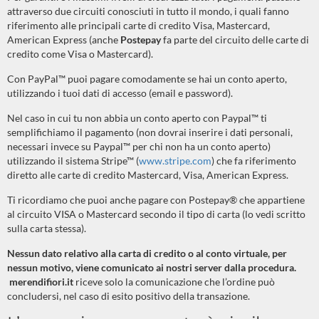
attraverso due circuiti conosciuti in tutto il mondo, i quali fanno
riferimento alle principali carte di credito Visa, Mastercard,
American Express (anche
Postepay
fa parte del circuito delle carte di
credito come Visa o Mastercard).
Con PayPal™ puoi pagare comodamente se hai un conto aperto,
utilizzando i tuoi dati di accesso (email e password).
Nel caso in cui tu non abbia un conto aperto con Paypal™ ti
semplifichiamo il pagamento (non dovrai inserire i dati personali,
necessari invece su Paypal™ per chi non ha un conto aperto)
utilizzando il sistema Stripe™ (
www.stripe.com
) che fa riferimento
diretto alle carte di credito Mastercard, Visa, American Express.
Ti ricordiamo che puoi anche pagare con Postepay® che appartiene
al circuito VISA o Mastercard secondo il tipo di carta (lo vedi scritto
sulla carta stessa).
Nessun dato relativo alla carta di credito o al conto virtuale, per
nessun motivo, viene comunicato ai nostri server dalla procedura.
merendifiori.it
riceve solo la comunicazione che l’ordine può
concludersi, nel caso di esito positivo della transazione.