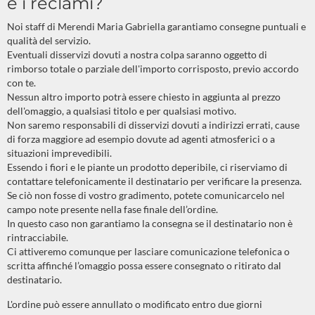
e i reclami?
Noi staff di Merendi Maria Gabriella garantiamo consegne puntuali e
qualità del servizio.
Eventuali disservizi dovuti a nostra colpa saranno oggetto di
rimborso totale o parziale dell'importo corrisposto, previo accordo
con te.
Nessun altro importo potrà essere chiesto in aggiunta al prezzo
dell'omaggio, a qualsiasi titolo e per qualsiasi motivo.
Non saremo responsabili di disservizi dovuti a indirizzi errati, cause
di forza maggiore ad esempio dovute ad agenti atmosferici o a
situazioni imprevedibili.
Essendo i fiori e le piante un prodotto deperibile, ci riserviamo di
contattare telefonicamente il destinatario per verificare la presenza.
Se ciò non fosse di vostro gradimento, potete comunicarcelo nel
campo note presente nella fase finale dell’ordine.
In questo caso non garantiamo la consegna se il destinatario non è
rintracciabile.
Ci attiveremo comunque per lasciare comunicazione telefonica o
scritta affinché l’omaggio possa essere consegnato o ritirato dal
destinatario.
L'ordine può essere annullato o modificato entro due giorni