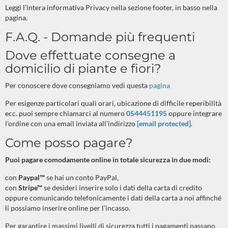
Leggi l’intera informativa Privacy nella sezione footer, in basso nella
pagina.
F.A.Q. - Domande più frequenti
Dove effettuate consegne a
domicilio di piante e fiori?
Per conoscere dove consegniamo vedi questa
pagina
Per esigenze particolari quali orari, ubicazione di difficile reperibilità
ecc. puoi sempre chiamarci al numero
0544
451195
oppure integrare
l’ordine con una email inviata all’indirizzo
[email protected]
.
Come posso pagare?
Puoi pagare comodamente online in totale sicurezza in due modi:
con
Paypal™
se hai un conto PayPal
,
con
Stripe™
se desideri inserire solo i dati della carta di credito
oppure comunicando telefonicamente i dati della carta a noi affinché
li possiamo inserire online per l’incasso.
Per garantire i massimi livelli di sicurezza tutti i pagamenti passano