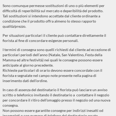
Sono comunque permesse sostituzioni di uno o più elementi per
difficoltà di reperibilità sul mercato e deperibilità del prodotto.
Tali sostituzioni si intendono accettate dal cliente ordinante a
condizione che il prodotto offra almeno lo stesso rapporto
qualità/prezzo.
Per situazioni particolari il cliente può contattare direttamente il
fiorista al fine di concordare esigenze personali.
I termini di consegna sono quelli richiesti dal cliente ad eccezione di
particolari periodi dell’anno (Natale, San Valentino, Festa della
Mamma ed altre festività) nei quali le consegne possono essere
anticipate al giorno precedente.
Richieste particolari di orario devono essere concordate con il
fiorista e segnalate nel campo note presente nella pagina di
inserimento dati dell’ordine.
In caso di assenza del destinatario il fiorista può lasciare un avviso
scritto o telefonico invitando il destinatario a contattare il negozio
per concordare il ritiro dell’omaggio presso il negozio od una nuova
consegna.
Non possono essere garantite consegne per indirizzi inesatti od
incompleti o con numero di telefono del destinatario errato.