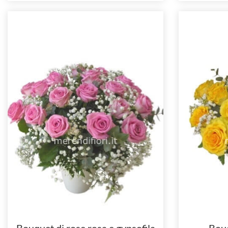
Bouquet di rose rosa e gypsofila
Bouq