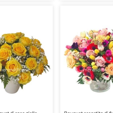
uet di rose gialle.
Bouquet assortito di fi