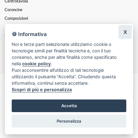
Centrotavola
Coroncine
Composizioni
Festa Della Mamma
X
🍪 Informativa
Cesti
Noi e terze parti selezionate utilizziamo cookie o
Funebre
tecnologie simili per finalità tecniche e, con il tuo
Festa Della Donna
consenso, anche per altre finalità come specificato
nella
cookie policy
.
Puoi acconsentire all’utilizzo di tali tecnologie
utilizzando il pulsante “Accetta”. Chiudendo questa
informativa, continui senza accettare.
Made with
by
Infoser.it
-
Realizzazione Siti ecommerce per Fioristi
- ©
Scopri di più e personalizza
2026
Privacy Policy
Cookie Policy
Termini e Condizioni
Accetta
Personalizza