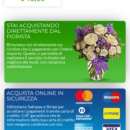
STAI ACQUISTANDO
DIRETTAMENTE DAL
FIORISTA
Riceviamo noi direttamente sia
l’ordine che il pagamento per l’intero
importo. Questo ci permette di
realizzare il servizio richiesto nel
migliore dei modi, con reciproca
soddisfazione.
ACQUISTA ONLINE IN
SICUREZZA
Utilizziamo Satispay e Stripe per
accettare i pagamenti tramite carta di
credito. CiÃ² garantisce che le
informazioni della tua carta di credito
non vengono condivise con noi.