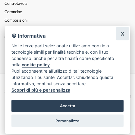
Centrotavola
Coroncine
Composizioni
Festa Della Mamma
X
🍪 Informativa
Cesti
Noi e terze parti selezionate utilizziamo cookie o
Funebre
tecnologie simili per finalità tecniche e, con il tuo
Festa Della Donna
consenso, anche per altre finalità come specificato
nella
cookie policy
.
Puoi acconsentire all’utilizzo di tali tecnologie
utilizzando il pulsante “Accetta”. Chiudendo questa
informativa, continui senza accettare.
Made with
by
Infoser.it
-
Realizzazione Siti ecommerce per Fioristi
- ©
Scopri di più e personalizza
2026
Privacy Policy
Cookie Policy
Termini e Condizioni
Accetta
Personalizza