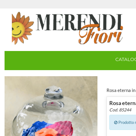
CATAL
Rosa eterna in 
Rosa etern
Cod. 85244
Prodotto n