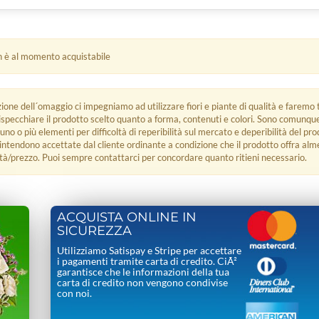
n è al momento acquistabile
zione dell´omaggio ci impegniamo ad utilizzare fiori e piante di qualità e faremo t
rispecchiare il prodotto scelto quanto a forma, contenuti e colori. Sono comunq
 uno o più elementi per difficoltà di reperibilità sul mercato e deperibilità del pro
i intendono accettate dal cliente ordinante a condizione che il prodotto offra alm
tà/prezzo. Puoi sempre contattarci per concordare quanto ritieni necessario.
ACQUISTA ONLINE IN
SICUREZZA
Utilizziamo Satispay e Stripe per accettare
i pagamenti tramite carta di credito. CiÃ²
garantisce che le informazioni della tua
carta di credito non vengono condivise
con noi.