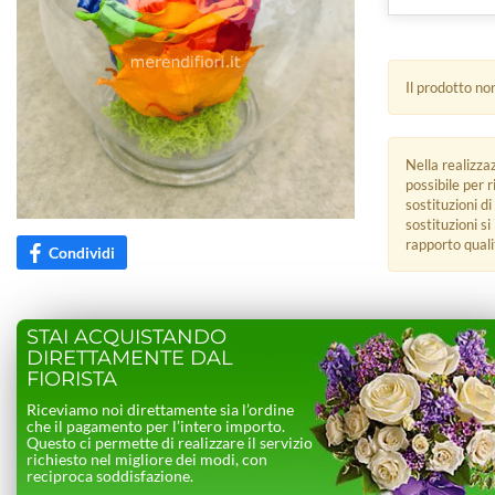
Il prodotto no
Nella realizza
possibile per 
sostituzioni di
sostituzioni s
rapporto quali
Condividi
STAI ACQUISTANDO
DIRETTAMENTE DAL
FIORISTA
Riceviamo noi direttamente sia l’ordine
che il pagamento per l’intero importo.
Questo ci permette di realizzare il servizio
richiesto nel migliore dei modi, con
reciproca soddisfazione.