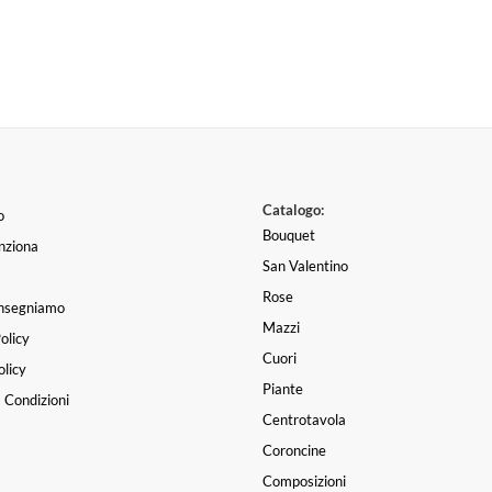
Catalogo:
o
Bouquet
nziona
San Valentino
Rose
nsegniamo
Mazzi
olicy
Cuori
licy
Piante
 Condizioni
Centrotavola
Coroncine
Composizioni